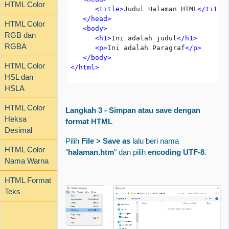
HTML Color
      <title
>
Judul Halaman HTML
</title
   </head
>
HTML Color
   <
body
>
RGB dan
      <
h1
>
Ini adalah judul
<
/h1
>
RGBA
      <
p
>
Ini adalah Paragraf
<
/p
>
   <
/body
>
HTML Color
<
/html
>
HSL dan
HSLA
HTML Color
Langkah 3 - Simpan atau save dengan
Heksa
format HTML
Desimal
Pilih
File > Save as
lalu beri nama
HTML Color
"
halaman.htm
" dan pilih
encoding UTF-8
.
Nama Warna
HTML Format
Teks