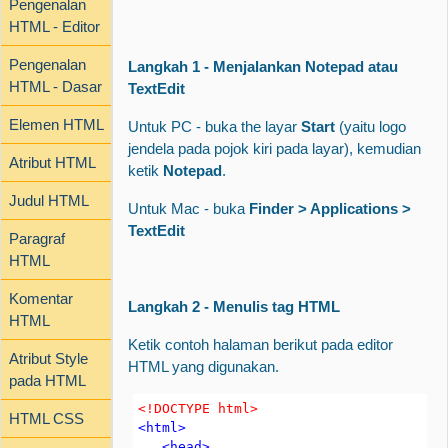
Pengenalan
HTML - Editor
Pengenalan
Langkah 1 - Menjalankan Notepad atau
HTML - Dasar
TextEdit
Elemen HTML
Untuk PC - buka the layar
Start
(yaitu logo
jendela pada pojok kiri pada layar), kemudian
Atribut HTML
ketik
Notepad
.
Judul HTML
Untuk Mac - buka
Finder > Applications >
TextEdit
Paragraf
HTML
Komentar
Langkah 2 - Menulis tag HTML
HTML
Ketik contoh halaman berikut pada editor
Atribut Style
HTML yang digunakan.
pada HTML
<
!DOCTYPE
 html
>
HTML CSS
<
html
>
   <head
>