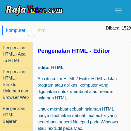
Dibaca: 1529
komputer
html
Pengenalan
Pengenalan HTML - Editor
HTML - Apa
itu HTML
Editor HTML
Pengenalan
HTML -
Apa itu editor HTML? Editor HTML adalah
Struktur
program atau aplikasi komputer yang
Halaman dan
digunakan untuk membuat atau menulis
Browser Web
halaman HTML.
Pengenalan
Untuk membuat sebuah halaman HTML
HTML -
hanya dibutuhkan sebuah text editor yang
Sejarah
sederhana seperti Notepad pada Windows
atau TextEdit pada Mac.