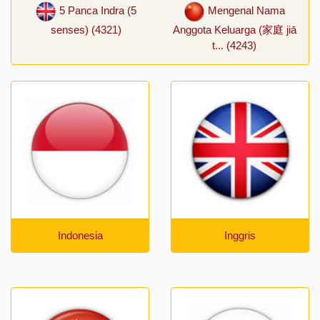
5 Panca Indra (5
Mengenal Nama
senses) (4321)
Anggota Keluarga (家庭 jiā
t... (4243)
Indonesia
Inggris