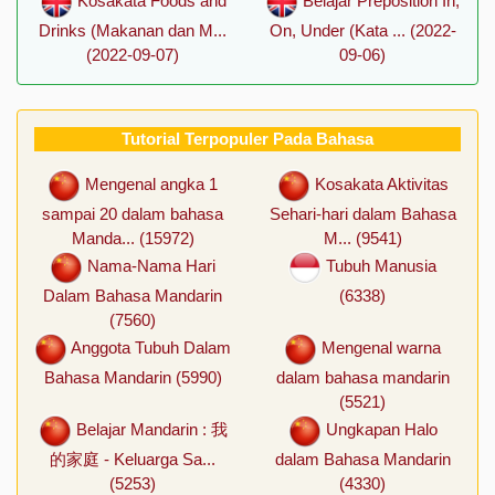
Kosakata Foods and
Belajar Preposition In,
Drinks (Makanan dan M...
On, Under (Kata ... (2022-
(2022-09-07)
09-06)
Tutorial Terpopuler Pada Bahasa
Mengenal angka 1
Kosakata Aktivitas
sampai 20 dalam bahasa
Sehari-hari dalam Bahasa
Manda... (15972)
M... (9541)
Nama-Nama Hari
Tubuh Manusia
Dalam Bahasa Mandarin
(6338)
(7560)
Anggota Tubuh Dalam
Mengenal warna
Bahasa Mandarin (5990)
dalam bahasa mandarin
(5521)
Belajar Mandarin : 我
Ungkapan Halo
的家庭 - Keluarga Sa...
dalam Bahasa Mandarin
(5253)
(4330)