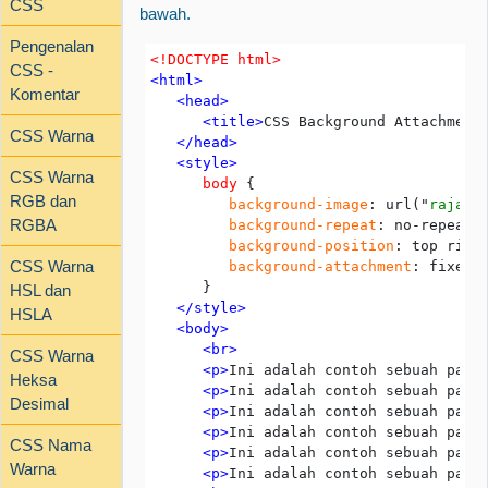
CSS
bawah.
Pengenalan
<!DOCTYPE html>
CSS -
<html>
Komentar
   <head>
      <title>
CSS Background Attachment
CSS Warna
   </head>
   <style>
CSS Warna
      body
RGB dan
         background-image
: url("
rajatu
RGBA
background-repeat
: no-repeat;

background-position
: top right
CSS Warna
background-attachment
: fixed;

HSL dan
   </style>
HSLA
   <body> 
      <br>
CSS Warna
      <p>
Ini adalah contoh sebuah para
Heksa
      <p>
Ini adalah contoh sebuah para
Desimal
      <p>
Ini adalah contoh sebuah para
      <p>
Ini adalah contoh sebuah para
CSS Nama
      <p>
Ini adalah contoh sebuah para
Warna
      <p>
Ini adalah contoh sebuah para