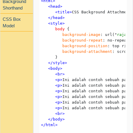
<html>
Background
   <head>
Shorthand
      <title>
CSS Background Attachment
   </head>
CSS Box
   <style>
Model
      body
         background-image
: url("
rajatu
background-repeat
: no-repeat;

background-position
: top right
background-attachment
: scroll;
   </style>
   <body> 
      <br>
      <p>
Ini adalah contoh sebuah para
      <p>
Ini adalah contoh sebuah para
      <p>
Ini adalah contoh sebuah para
      <p>
Ini adalah contoh sebuah para
      <p>
Ini adalah contoh sebuah para
      <p>
Ini adalah contoh sebuah para
      <br>
   </body>
</html>