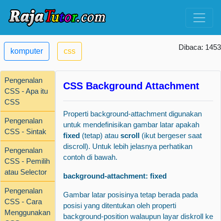
Dibaca: 1453
komputer
css
Pengenalan
CSS Background Attachment
CSS - Apa itu
CSS
Properti background-attachment digunakan
Pengenalan
untuk mendefinisikan gambar latar apakah
CSS - Sintak
fixed
(tetap) atau
scroll
(ikut bergeser saat
discroll). Untuk lebih jelasnya perhatikan
Pengenalan
contoh di bawah.
CSS - Pemilih
atau Selector
background-attachment: fixed
Pengenalan
Gambar latar posisinya tetap berada pada
CSS - Cara
posisi yang ditentukan oleh properti
Menggunakan
background-position walaupun layar diskroll ke