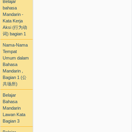
Belajar
bahasa
Mandarin -
Kata Kerja
Aksi (行为动
词) bagian 1
Nama-Nama
Tempat
Umum dalam
Bahasa
Mandarin ,
Bagian 1 (公
共场所)
Belajar
Bahasa
Mandarin
Lawan Kata
Bagian 3