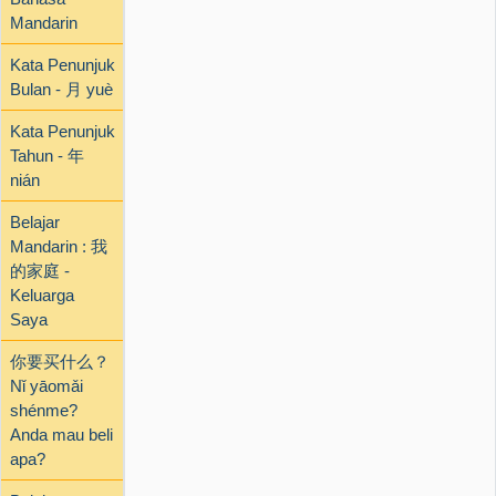
Mandarin
Kata Penunjuk
Bulan - 月 yuè
Kata Penunjuk
Tahun - 年
nián
Belajar
Mandarin : 我
的家庭 -
Keluarga
Saya
你要买什么？
Nǐ yāomǎi
shénme?
Anda mau beli
apa?