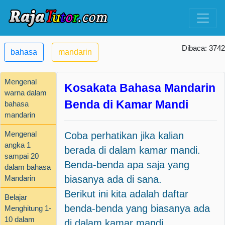
Dibaca: 3742
bahasa
mandarin
Mengenal
Kosakata Bahasa Mandarin
warna dalam
Benda di Kamar Mandi
bahasa
mandarin
Mengenal
Coba perhatikan jika kalian
angka 1
berada di dalam kamar mandi.
sampai 20
Benda-benda apa saja yang
dalam bahasa
Mandarin
biasanya ada di sana.
Berikut ini kita adalah daftar
Belajar
benda-benda yang biasanya ada
Menghitung 1-
10 dalam
di dalam kamar mandi.