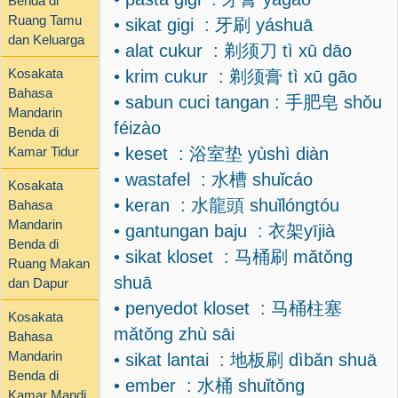
Benda di
Ruang Tamu
• sikat gigi : 牙刷 yáshuā
dan Keluarga
• alat cukur : 剃须刀 tì xū dāo
Kosakata
• krim cukur : 剃须膏 tì xū gāo
Bahasa
• sabun cuci tangan : 手肥皂 shǒu
Mandarin
féizào
Benda di
Kamar Tidur
• keset : 浴室垫 yùshì diàn
• wastafel : 水槽 shuǐcáo
Kosakata
• keran : 水龍頭 shuǐlóngtóu
Bahasa
Mandarin
• gantungan baju : 衣架yījià
Benda di
• sikat kloset : 马桶刷 mǎtǒng
Ruang Makan
shuā
dan Dapur
• penyedot kloset : 马桶柱塞
Kosakata
mǎtǒng zhù sāi
Bahasa
Mandarin
• sikat lantai : 地板刷 dìbǎn shuā
Benda di
• ember : 水桶 shuǐtǒng
Kamar Mandi