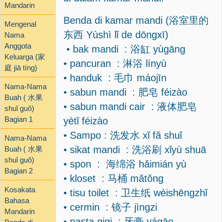
Mandarin
Benda di kamar mandi (浴室里的
Mengenal
东西 Yùshì lǐ de dōngxī)
Nama
Anggota
• bak mandi : 浴缸 yùgāng
Keluarga (家
• pancuran : 淋浴 línyù
庭 jiā tíng)
• handuk : 毛巾 máojīn
Nama-Nama
• sabun mandi : 肥皂 féizào
Buah ( 水果
• sabun mandi cair : 液体肥皂
shuǐ guǒ)
Bagian 1
yètǐ féizào
• Sampo : 洗发水 xǐ fǎ shuǐ
Nama-Nama
• sikat mandi : 洗浴刷 xǐyù shuā
Buah ( 水果
shuǐ guǒ)
• spon : 海绵浴 hǎimián yù
Bagian 2
• kloset : 马桶 mǎtǒng
Kosakata
• tisu toilet : 卫生纸 wèishēngzhǐ
Bahasa
• cermin : 镜子 jìngzi
Mandarin
• pasta gigi : 牙膏 yágāo