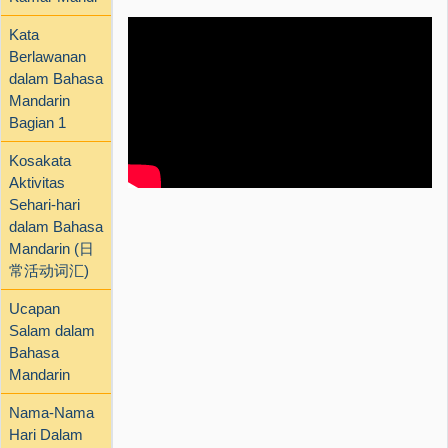
Kata
Berlawanan
dalam Bahasa
Mandarin
Bagian 1
Kosakata
Aktivitas
Sehari-hari
dalam Bahasa
Mandarin (日
常活动词汇)
Ucapan
Salam dalam
Bahasa
Mandarin
Nama-Nama
Hari Dalam