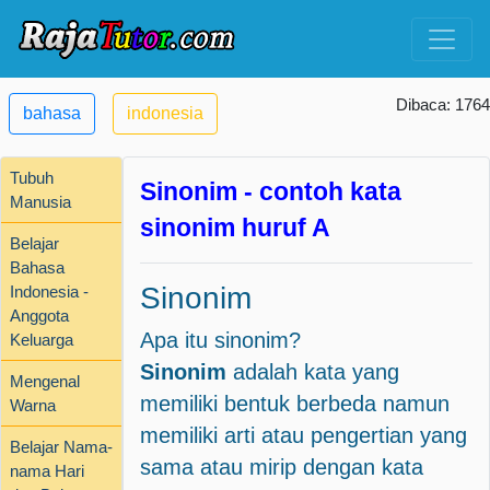
Dibaca: 1764
bahasa
indonesia
Tubuh
Sinonim - contoh kata
Manusia
sinonim huruf A
Belajar
Bahasa
Sinonim
Indonesia -
Anggota
Apa itu sinonim?
Keluarga
Sinonim
adalah kata yang
Mengenal
memiliki bentuk berbeda namun
Warna
memiliki arti atau pengertian yang
Belajar Nama-
sama atau mirip dengan kata
nama Hari