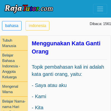
Dibaca: 1561
bahasa
indonesia
Tubuh
Menggunakan Kata Ganti
Manusia
Orang
Belajar
Bahasa
Indonesia -
Topik pembahasan kali ini adalah
Anggota
kata ganti orang, yaitu:
Keluarga
- Saya atau aku
Mengenal
Warna
- Kami
Belajar Nama-
nama Hari
- Kita