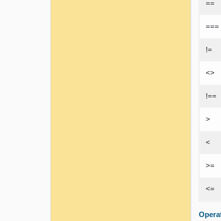
==
===
!=
<>
!==
>
<
>=
<=
Opera