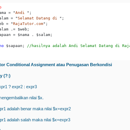
p
ama = "
Andi
 ";

alam = "
Selamat Datang di
 ";

eb = "
RajaTutor.com
";

alam .= $web;

apaan = $nama . $salam;

ho
 $sapaan; 
//hasilnya adalah Andi Selamat Datang di Raj
tor Conditional Assignment atau Penugasan Berkondisi
y (?:)
xpr1 ? expr2 : expr3
engembalikan nilai $x.
xpr1 adalah benar maka nilai $x=expr2
xpr1 adalah salah maka nilai $x=expr3