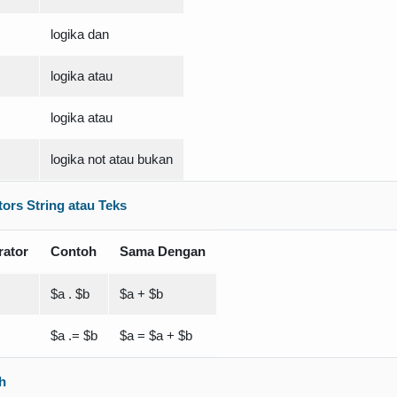
logika dan
logika atau
logika atau
logika not atau bukan
ors String atau Teks
rator
Contoh
Sama Dengan
$a . $b
$a + $b
$a .= $b
$a = $a + $b
h