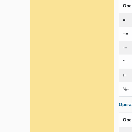
Ope
=
+=
-=
*=
/=
%=
Opera
Ope