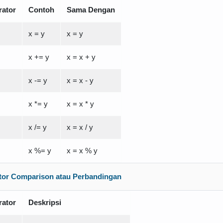
rator
Contoh
Sama Dengan
x = y
x = y
x += y
x = x + y
x -= y
x = x - y
x *= y
x = x * y
x /= y
x = x / y
x %= y
x = x % y
tor Comparison atau Perbandingan
rator
Deskripsi