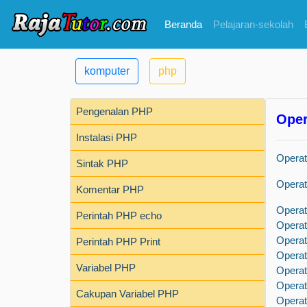
Beranda
Pelajaran-sekolah
komputer
php
Pengenalan PHP
Oper
Instalasi PHP
Operat
Sintak PHP
Operat
Komentar PHP
Operat
Perintah PHP echo
Operat
Operat
Perintah PHP Print
Operat
Variabel PHP
Operat
Operat
Cakupan Variabel PHP
Operat