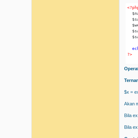
<?ph
  $n
  $s
  $w
  $s
  $s
  ec
?> 
Opera
Ternar
$x = e
Akan m
Bila e
Bila e