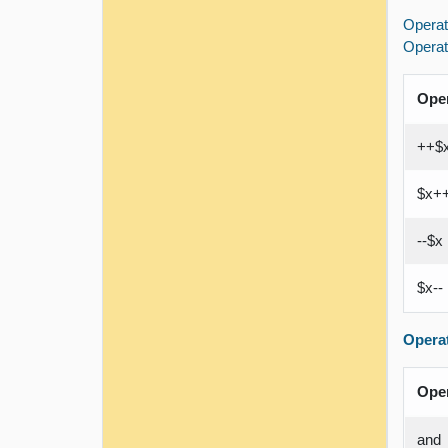
Operat
Operat
Ope
++$
$x+
--$x
$x--
Operat
Ope
and