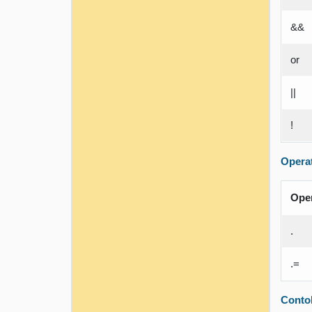
&&
or
||
!
Operat
Ope
.
.=
Conto