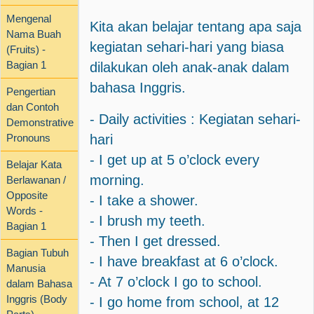
Mengenal
Kita akan belajar tentang apa saja
Nama Buah
kegiatan sehari-hari yang biasa
(Fruits) -
Bagian 1
dilakukan oleh anak-anak dalam
bahasa Inggris.
Pengertian
dan Contoh
- Daily activities : Kegiatan sehari-
Demonstrative
Pronouns
hari
- I get up at 5 o’clock every
Belajar Kata
morning.
Berlawanan /
Opposite
- I take a shower.
Words -
- I brush my teeth.
Bagian 1
- Then I get dressed.
Bagian Tubuh
- I have breakfast at 6 o’clock.
Manusia
- At 7 o’clock I go to school.
dalam Bahasa
Inggris (Body
- I go home from school, at 12