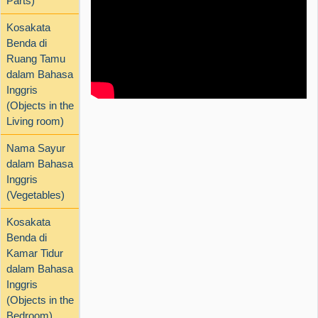
Parts)
Kosakata
Benda di
Ruang Tamu
dalam Bahasa
Inggris
(Objects in the
Living room)
Nama Sayur
dalam Bahasa
Inggris
(Vegetables)
Kosakata
Benda di
Kamar Tidur
dalam Bahasa
Inggris
(Objects in the
Bedroom)