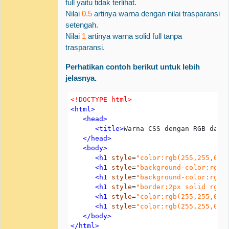
full yaitu tidak terlihat.
Nilai
0.5
artinya warna dengan nilai trasparansi
setengah.
Nilai
1
artinya warna solid full tanpa
trasparansi.
Perhatikan contoh berikut untuk lebih
jelasnya.
<!DOCTYPE html>
<html>
   <head>
      <title>
Warna CSS dengan RGB dan 
   </head>
   <body>
      <h1
style
=
"color:rgb(255,255,0);
      <h1
style
=
"background-color:rgb(
      <h1
style
=
"background-color:rgba
      <h1
style
=
"border:2px solid rgb(
      <h1
style
=
"color:rgb(255,255,0);
      <h1
 style
=
"color:rgb(255,255,0);
   </body>
</html>