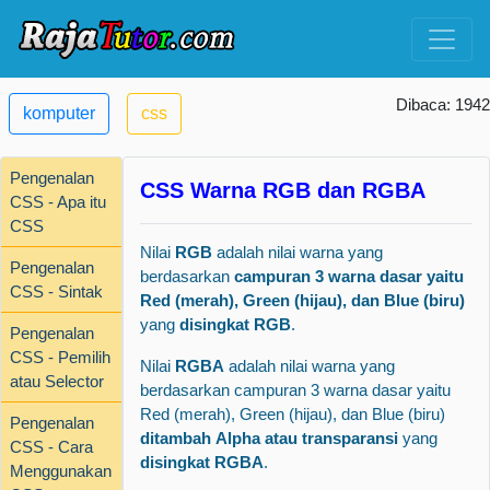
Dibaca: 1942
komputer
css
Pengenalan
CSS Warna RGB dan RGBA
CSS - Apa itu
CSS
Nilai
RGB
adalah nilai warna yang
Pengenalan
berdasarkan
campuran 3 warna dasar yaitu
CSS - Sintak
Red (merah), Green (hijau), dan Blue (biru)
yang
disingkat RGB
.
Pengenalan
CSS - Pemilih
Nilai
RGBA
adalah nilai warna yang
atau Selector
berdasarkan campuran 3 warna dasar yaitu
Red (merah), Green (hijau), dan Blue (biru)
Pengenalan
ditambah
Alpha atau transparansi
yang
CSS - Cara
disingkat RGBA
.
Menggunakan