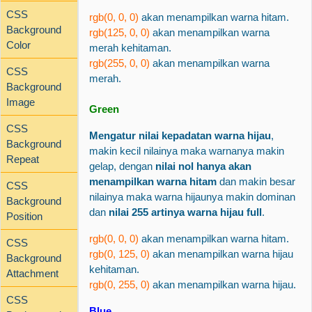
CSS
rgb(0, 0, 0)
akan menampilkan warna hitam.
Background
rgb(125, 0, 0)
akan menampilkan warna
Color
merah kehitaman.
rgb(255, 0, 0)
akan menampilkan warna
CSS
merah.
Background
Image
Green
CSS
Mengatur nilai kepadatan warna hijau
,
Background
makin kecil nilainya maka warnanya makin
Repeat
gelap, dengan
nilai nol hanya akan
menampilkan warna hitam
dan makin besar
CSS
nilainya maka warna hijaunya makin dominan
Background
dan
nilai 255 artinya warna hijau full
.
Position
rgb(0, 0, 0)
akan menampilkan warna hitam.
CSS
rgb(0, 125, 0)
akan menampilkan warna hijau
Background
kehitaman.
Attachment
rgb(0, 255, 0)
akan menampilkan warna hijau.
CSS
Blue