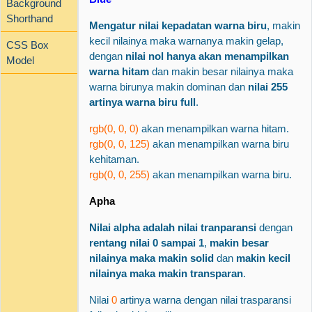
Background
Shorthand
Mengatur nilai kepadatan warna biru
, makin
kecil nilainya maka warnanya makin gelap,
CSS Box
dengan
nilai nol hanya akan menampilkan
Model
warna hitam
dan makin besar nilainya maka
warna birunya makin dominan dan
nilai 255
artinya warna biru full
.
rgb(0, 0, 0)
akan menampilkan warna hitam.
rgb(0, 0, 125)
akan menampilkan warna biru
kehitaman.
rgb(0, 0, 255)
akan menampilkan warna biru.
Apha
Nilai alpha adalah nilai tranparansi
dengan
rentang nilai 0 sampai 1
,
makin besar
nilainya maka makin solid
dan
makin kecil
nilainya maka makin transparan
.
Nilai
0
artinya warna dengan nilai trasparansi