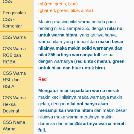
CSS
rgb(red, green, blue)
rgba(red, green, blue, alpha)
Pengenalan
CSS -
Masing-masing nilai warna berada pada
Komentar
rentang nilai 0 sampai 255, dengan
nilai nol
untuk warna hitam
, yang artinya hanya
CSS Warna
warna hitam yang muncul dan
makin besar
nilainya maka makin solid warnanya dan
CSS Warna
nilai 255 artinya warnanya full
sesuai
RGB dan
dengan warnanya (
red untuk merah, green
RGBA
untuk hijau dan blue untuk biru
).
CSS Warna
Red
HSL dan
HSLA
Mengatur nilai kepadatan warna merah
,
makin kecil nilainya maka warnanya makin
CSS Warna
gelap, dengan
nilai nol hanya akan
Heksa
menampilkan warna hitam
dan makin besar
Desimal
nilainya maka warna merahnya makin
CSS Nama
dominan dan
nilai 255 artinya warna merah
Warna
full
.